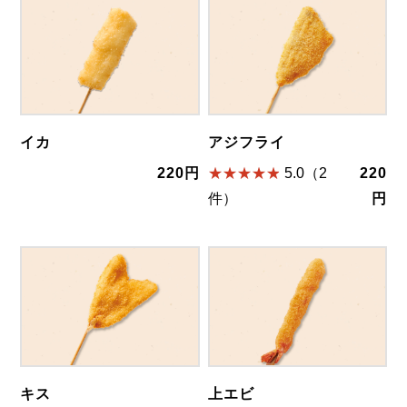
イカ
アジフライ
220円
5.0（2
220
件）
円
キス
上エビ