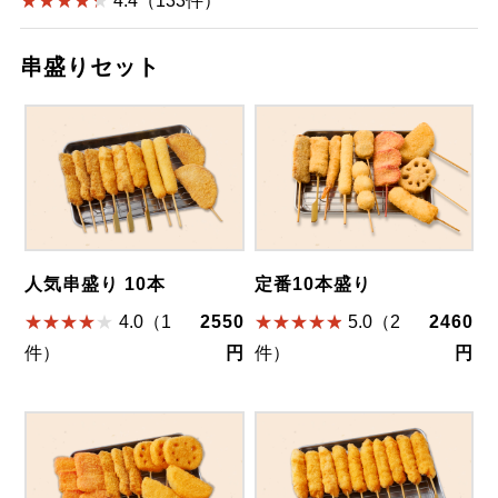
4.4（133件）
串盛りセット
人気串盛り 10本
定番10本盛り
4.0（1
2550
5.0（2
2460
件）
円
件）
円