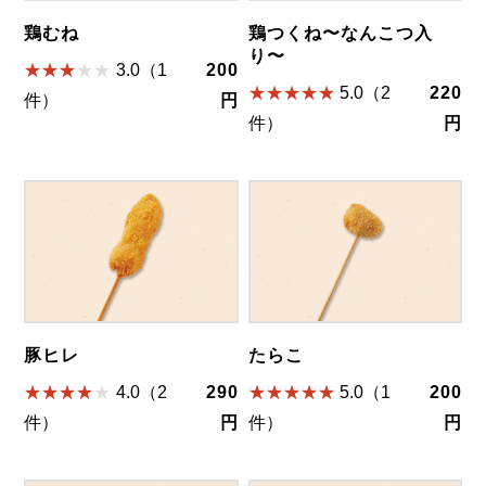
鶏むね
鶏つくね〜なんこつ入
り〜
3.0（1
200
5.0（2
220
件）
円
件）
円
豚ヒレ
たらこ
4.0（2
290
5.0（1
200
件）
円
件）
円