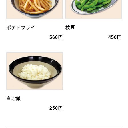
ポテトフライ
枝豆
560円
450円
白ご飯
250円