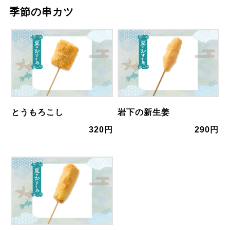
季節の串カツ
とうもろこし
岩下の新生姜
320円
290円