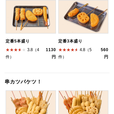
定番5本盛り
定番3本盛り
3.8（4
1130
4.8（5
560
件）
円
件）
円
串カツバケツ！