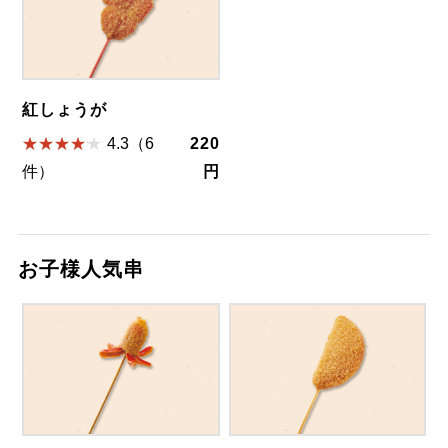
紅しょうが
4.3（6
220
件）
円
お子様人気串