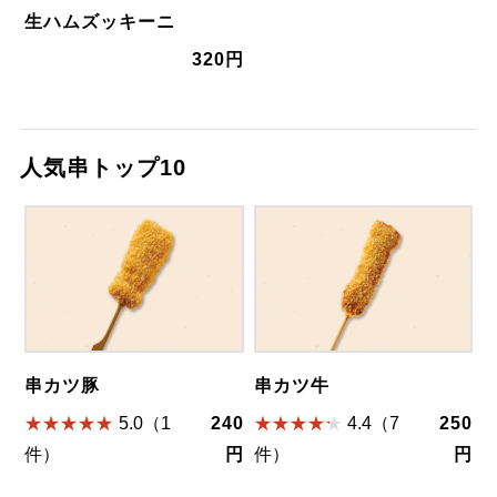
生ハムズッキーニ
320円
人気串トップ10
串カツ豚
串カツ牛
5.0（1
240
4.4（7
250
件）
円
件）
円