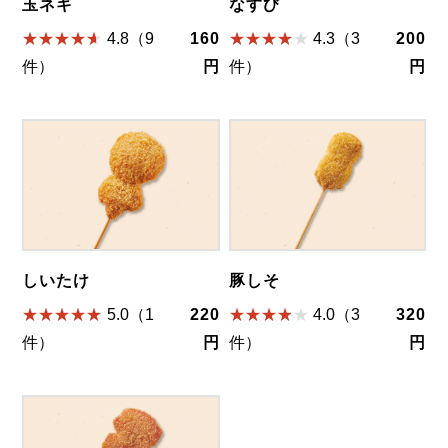
玉ネギ
なすび
4.8（9
160
4.3（3
200
件）
円
件）
円
しいたけ
豚しそ
5.0（1
220
4.0（3
320
件）
円
件）
円