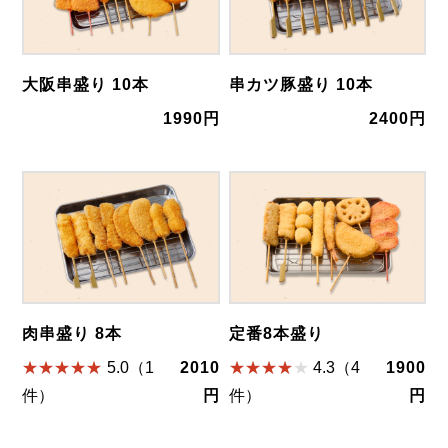
大阪串盛り 10本
串カツ豚盛り 10本
1990円
2400円
肉串盛り 8本
定番8本盛り
5.0（1
2010
4.3（4
1900
件）
円
件）
円