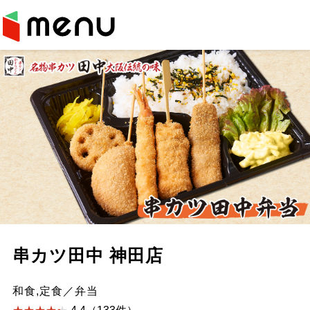
串カツ田中 神田店
和食,定食／弁当