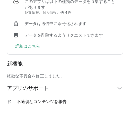
②【掲載店舗が豊富】馴染みのチェーン店から人気の行列店ま
このアプリは以下の種類のデータを収集すること
で、加盟店舗は90,000店以上！
があります
③【安心して注文できる】使いやすい＆わかりやすい操作画面
位置情報、個人情報、他 4 件
で、しかも日本発のフードデリバリーサービスだからサポート
データは送信中に暗号化されます
も安心！
データを削除するようリクエストできます
◆ここだけの紹介！フードデリバリーアプリ menu（メニュ
ー）だから出来る、ちょっと"通"な使い方
詳細はこちら
◎人気商品割引などのキャンペーンを日々チェック！いつでも
お得に出前を注文しよう！
◎周りの友人にも紹介して、招待特典のクーポンでワンランク
新機能
上のレストランを頼んじゃおう！
◎出前注文＆口コミ投稿を沢山して、ガチャで目当ての景品を
ゲット！
軽微な不具合を修正しました。
◎毎回お得なサブスク機能「menu スマートパス」で、テレワ
アプリのサポート
ーク中のランチもご家族とのディナーも毎日お得に美味しく楽
expand_more
しもう！
◎特別な日には、いつもは手を出せない高級店特集「至高の銘
flag
不適切なコンテンツを報告
店」をデリバリーで頼んで、自宅で最高の贅沢を味わおう！
◆掲載ジャンル
和食、洋食、イタリアン、ピザ、中華料理、アジア／エスニッ
ク、韓国料理、西洋料理、定食／弁当、丼もの、ハンバーガ