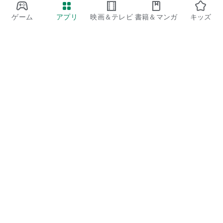
ゲーム
アプリ
映画＆テレビ
書籍＆マンガ
キッズ
Google Play
Play Pass
Play Points
ギフトカード
コードを利用
払い戻しに関するポリシー
子ども、家族
保護者向けのガイド