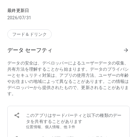
お店のお料理、デパ地下やスーパーから食料品・日用品をお得に
【こんな方におススメのフードデリバリーアプリ menu(メニ
最終更新日
ュー)】
2026/07/31
・行列店/有名店の味をデリバリーで味わいたい
・デリバリー配達時間が短いフードデリバリー/出前アプリを
探している
フード＆ドリンク
・家から出たくないのでお店の料理を宅配してほしい
・帰宅時間に合わせて美味しい料理を宅配してほしい
データ セーフティ
arrow_forward
・夜中に急にがっつりメニューが食べたくなるので出前で頼ん
でみたい
データの安全は、デベロッパーによるユーザーデータの収集、
・ホームパーティーをフードデリバリーで豪華にしたい
共有方法を理解することから始まります。データのプライバシ
・ロケ弁や会議弁当を出前で注文したい
ーとセキュリティ対策は、アプリの使用方法、ユーザーの年齢
・仕事が忙しいのでフードデリバリーを使いたい
やお住まいの地域によって異なることがあります。この情報は
・行列店は好きだけど並ばずにテイクアウトしたい
デベロッパーから提供されたもので、更新されることがありま
・忙しい中でも美味しいものをフードデリバリーで楽しみたい
す。
・人気店の料理、おいしいグルメを家でゆったりと楽しみたい
・お土産に美味しいものをテイクアウトして友人を喜ばせたい
◆フードデリバリーアプリ menu（メニュー）が選ばれる3つ
このアプリはサードパーティと以下の種類のデー
の理由
タを共有することがあります
①【お得なキャンペーン】初回クーポンのほか、店舗限定割
位置情報、個人情報、他 3 件
引・クーポンフィーバーなどのキャンペーンが盛りだくさん！