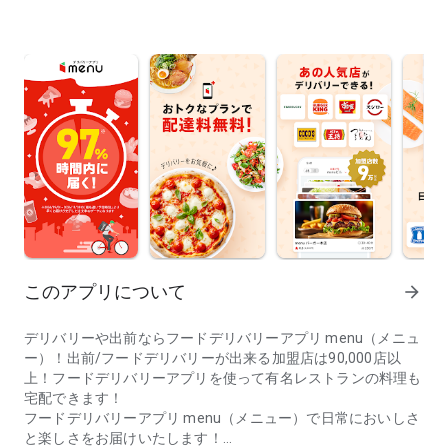
このアプリについて
arrow_forward
デリバリーや出前ならフードデリバリーアプリ menu（メニュ
ー）！出前/フードデリバリーが出来る加盟店は90,000店以
上！フードデリバリーアプリを使って有名レストランの料理も
宅配できます！
フードデリバリーアプリ menu（メニュー）で日常においしさ
と楽しさをお届けいたします！