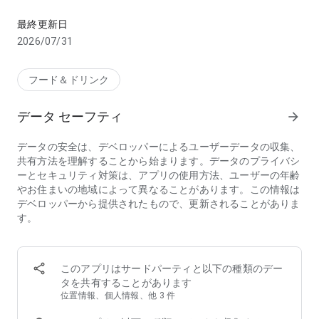
お店のお料理、デパ地下やスーパーから食料品・日用品をお得に
【こんな方におススメのフードデリバリーアプリ menu(メニ
最終更新日
ュー)】
2026/07/31
・行列店/有名店の味をデリバリーで味わいたい
・デリバリー配達時間が短いフードデリバリー/出前アプリを
探している
フード＆ドリンク
・家から出たくないのでお店の料理を宅配してほしい
・帰宅時間に合わせて美味しい料理を宅配してほしい
データ セーフティ
arrow_forward
・夜中に急にがっつりメニューが食べたくなるので出前で頼ん
でみたい
データの安全は、デベロッパーによるユーザーデータの収集、
・ホームパーティーをフードデリバリーで豪華にしたい
共有方法を理解することから始まります。データのプライバシ
・ロケ弁や会議弁当を出前で注文したい
ーとセキュリティ対策は、アプリの使用方法、ユーザーの年齢
・仕事が忙しいのでフードデリバリーを使いたい
やお住まいの地域によって異なることがあります。この情報は
・行列店は好きだけど並ばずにテイクアウトしたい
デベロッパーから提供されたもので、更新されることがありま
・忙しい中でも美味しいものをフードデリバリーで楽しみたい
す。
・人気店の料理、おいしいグルメを家でゆったりと楽しみたい
・お土産に美味しいものをテイクアウトして友人を喜ばせたい
◆フードデリバリーアプリ menu（メニュー）が選ばれる3つ
このアプリはサードパーティと以下の種類のデー
の理由
タを共有することがあります
①【お得なキャンペーン】初回クーポンのほか、店舗限定割
位置情報、個人情報、他 3 件
引・クーポンフィーバーなどのキャンペーンが盛りだくさん！