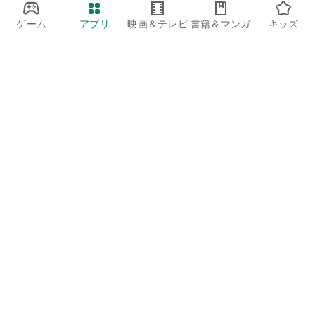
ゲーム
アプリ
映画＆テレビ
書籍＆マンガ
キッズ
Google Play
Play Pass
Play Points
ギフトカード
コードを利用
払い戻しに関するポリシー
子ども、家族
保護者向けのガイド