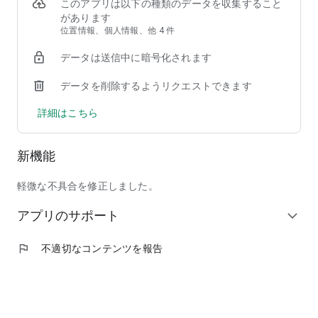
②【掲載店舗が豊富】馴染みのチェーン店から人気の行列店ま
このアプリは以下の種類のデータを収集すること
で、加盟店舗は90,000店以上！
があります
③【安心して注文できる】使いやすい＆わかりやすい操作画面
位置情報、個人情報、他 4 件
で、しかも日本発のフードデリバリーサービスだからサポート
データは送信中に暗号化されます
も安心！
データを削除するようリクエストできます
◆ここだけの紹介！フードデリバリーアプリ menu（メニュ
ー）だから出来る、ちょっと"通"な使い方
詳細はこちら
◎人気商品割引などのキャンペーンを日々チェック！いつでも
お得に出前を注文しよう！
◎周りの友人にも紹介して、招待特典のクーポンでワンランク
新機能
上のレストランを頼んじゃおう！
◎出前注文＆口コミ投稿を沢山して、ガチャで目当ての景品を
ゲット！
軽微な不具合を修正しました。
◎毎回お得なサブスク機能「menu スマートパス」で、テレワ
アプリのサポート
ーク中のランチもご家族とのディナーも毎日お得に美味しく楽
expand_more
しもう！
◎特別な日には、いつもは手を出せない高級店特集「至高の銘
flag
不適切なコンテンツを報告
店」をデリバリーで頼んで、自宅で最高の贅沢を味わおう！
◆掲載ジャンル
和食、洋食、イタリアン、ピザ、中華料理、アジア／エスニッ
ク、韓国料理、西洋料理、定食／弁当、丼もの、ハンバーガ