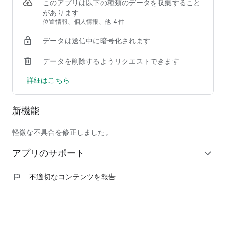
②【掲載店舗が豊富】馴染みのチェーン店から人気の行列店ま
このアプリは以下の種類のデータを収集すること
で、加盟店舗は90,000店以上！
があります
③【安心して注文できる】使いやすい＆わかりやすい操作画面
位置情報、個人情報、他 4 件
で、しかも日本発のフードデリバリーサービスだからサポート
データは送信中に暗号化されます
も安心！
データを削除するようリクエストできます
◆ここだけの紹介！フードデリバリーアプリ menu（メニュ
ー）だから出来る、ちょっと"通"な使い方
詳細はこちら
◎人気商品割引などのキャンペーンを日々チェック！いつでも
お得に出前を注文しよう！
◎周りの友人にも紹介して、招待特典のクーポンでワンランク
新機能
上のレストランを頼んじゃおう！
◎出前注文＆口コミ投稿を沢山して、ガチャで目当ての景品を
ゲット！
軽微な不具合を修正しました。
◎毎回お得なサブスク機能「menu スマートパス」で、テレワ
アプリのサポート
ーク中のランチもご家族とのディナーも毎日お得に美味しく楽
expand_more
しもう！
◎特別な日には、いつもは手を出せない高級店特集「至高の銘
flag
不適切なコンテンツを報告
店」をデリバリーで頼んで、自宅で最高の贅沢を味わおう！
◆掲載ジャンル
和食、洋食、イタリアン、ピザ、中華料理、アジア／エスニッ
ク、韓国料理、西洋料理、定食／弁当、丼もの、ハンバーガ