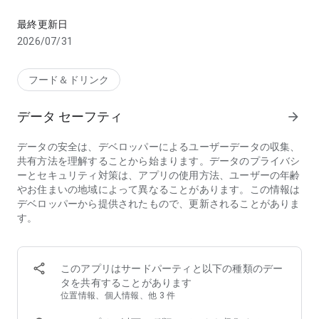
お店のお料理、デパ地下やスーパーから食料品・日用品をお得に
【こんな方におススメのフードデリバリーアプリ menu(メニ
最終更新日
ュー)】
2026/07/31
・行列店/有名店の味をデリバリーで味わいたい
・デリバリー配達時間が短いフードデリバリー/出前アプリを
探している
フード＆ドリンク
・家から出たくないのでお店の料理を宅配してほしい
・帰宅時間に合わせて美味しい料理を宅配してほしい
データ セーフティ
arrow_forward
・夜中に急にがっつりメニューが食べたくなるので出前で頼ん
でみたい
データの安全は、デベロッパーによるユーザーデータの収集、
・ホームパーティーをフードデリバリーで豪華にしたい
共有方法を理解することから始まります。データのプライバシ
・ロケ弁や会議弁当を出前で注文したい
ーとセキュリティ対策は、アプリの使用方法、ユーザーの年齢
・仕事が忙しいのでフードデリバリーを使いたい
やお住まいの地域によって異なることがあります。この情報は
・行列店は好きだけど並ばずにテイクアウトしたい
デベロッパーから提供されたもので、更新されることがありま
・忙しい中でも美味しいものをフードデリバリーで楽しみたい
す。
・人気店の料理、おいしいグルメを家でゆったりと楽しみたい
・お土産に美味しいものをテイクアウトして友人を喜ばせたい
◆フードデリバリーアプリ menu（メニュー）が選ばれる3つ
このアプリはサードパーティと以下の種類のデー
の理由
タを共有することがあります
①【お得なキャンペーン】初回クーポンのほか、店舗限定割
位置情報、個人情報、他 3 件
引・クーポンフィーバーなどのキャンペーンが盛りだくさん！