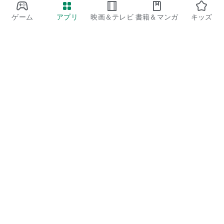
ゲーム
アプリ
映画＆テレビ
書籍＆マンガ
キッズ
Google Play
Play Pass
Play Points
ギフトカード
コードを利用
払い戻しに関するポリシー
子ども、家族
保護者向けのガイド