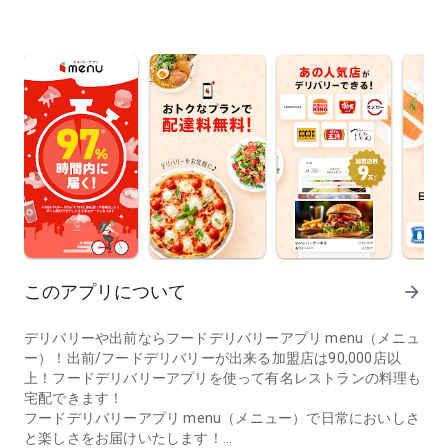
このアプリについて
arrow_forward
デリバリーや出前ならフードデリバリーアプリ menu（メニュ
ー）！出前/フードデリバリーが出来る加盟店は90,000店以
上！フードデリバリーアプリを使って有名レストランの料理も
宅配できます！
フードデリバリーアプリ menu（メニュー）で日常においしさ
と楽しさをお届けいたします！