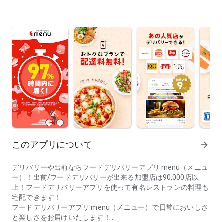
このアプリについて
arrow_forward
デリバリーや出前ならフードデリバリーアプリ menu（メニュ
ー）！出前/フードデリバリーが出来る加盟店は90,000店以
上！フードデリバリーアプリを使って有名レストランの料理も
宅配できます！
フードデリバリーアプリ menu（メニュー）で日常においしさ
と楽しさをお届けいたします！