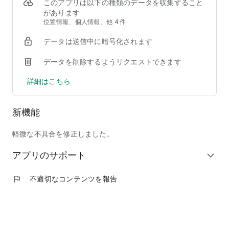
②【掲載店舗が豊富】馴染みのチェーン店から人気の行列店ま
このアプリは以下の種類のデータを収集すること
で、加盟店舗は90,000店以上！
があります
③【安心して注文できる】使いやすい＆わかりやすい操作画面
位置情報、個人情報、他 4 件
で、しかも日本発のフードデリバリーサービスだからサポート
データは送信中に暗号化されます
も安心！
データを削除するようリクエストできます
◆ここだけの紹介！フードデリバリーアプリ menu（メニュ
ー）だから出来る、ちょっと"通"な使い方
詳細はこちら
◎人気商品割引などのキャンペーンを日々チェック！いつでも
お得に出前を注文しよう！
◎周りの友人にも紹介して、招待特典のクーポンでワンランク
新機能
上のレストランを頼んじゃおう！
◎出前注文＆口コミ投稿を沢山して、ガチャで目当ての景品を
ゲット！
軽微な不具合を修正しました。
◎毎回お得なサブスク機能「menu スマートパス」で、テレワ
アプリのサポート
ーク中のランチもご家族とのディナーも毎日お得に美味しく楽
expand_more
しもう！
◎特別な日には、いつもは手を出せない高級店特集「至高の銘
flag
不適切なコンテンツを報告
店」をデリバリーで頼んで、自宅で最高の贅沢を味わおう！
◆掲載ジャンル
和食、洋食、イタリアン、ピザ、中華料理、アジア／エスニッ
ク、韓国料理、西洋料理、定食／弁当、丼もの、ハンバーガ