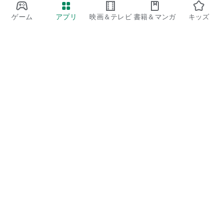
ゲーム
アプリ
映画＆テレビ
書籍＆マンガ
キッズ
Google Play
Play Pass
Play Points
ギフトカード
コードを利用
払い戻しに関するポリシー
子ども、家族
保護者向けのガイド