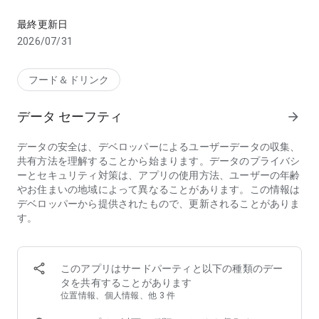
お店のお料理、デパ地下やスーパーから食料品・日用品をお得に
【こんな方におススメのフードデリバリーアプリ menu(メニ
最終更新日
ュー)】
2026/07/31
・行列店/有名店の味をデリバリーで味わいたい
・デリバリー配達時間が短いフードデリバリー/出前アプリを
探している
フード＆ドリンク
・家から出たくないのでお店の料理を宅配してほしい
・帰宅時間に合わせて美味しい料理を宅配してほしい
データ セーフティ
arrow_forward
・夜中に急にがっつりメニューが食べたくなるので出前で頼ん
でみたい
データの安全は、デベロッパーによるユーザーデータの収集、
・ホームパーティーをフードデリバリーで豪華にしたい
共有方法を理解することから始まります。データのプライバシ
・ロケ弁や会議弁当を出前で注文したい
ーとセキュリティ対策は、アプリの使用方法、ユーザーの年齢
・仕事が忙しいのでフードデリバリーを使いたい
やお住まいの地域によって異なることがあります。この情報は
・行列店は好きだけど並ばずにテイクアウトしたい
デベロッパーから提供されたもので、更新されることがありま
・忙しい中でも美味しいものをフードデリバリーで楽しみたい
す。
・人気店の料理、おいしいグルメを家でゆったりと楽しみたい
・お土産に美味しいものをテイクアウトして友人を喜ばせたい
◆フードデリバリーアプリ menu（メニュー）が選ばれる3つ
このアプリはサードパーティと以下の種類のデー
の理由
タを共有することがあります
①【お得なキャンペーン】初回クーポンのほか、店舗限定割
位置情報、個人情報、他 3 件
引・クーポンフィーバーなどのキャンペーンが盛りだくさん！