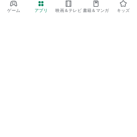
ゲーム
アプリ
映画＆テレビ
書籍＆マンガ
キッズ
Google Play
Play Pass
Play Points
ギフトカード
コードを利用
払い戻しに関するポリシー
子ども、家族
保護者向けのガイド