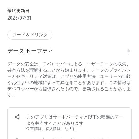
お店のお料理、デパ地下やスーパーから食料品・日用品をお得に
【こんな方におススメのフードデリバリーアプリ menu(メニ
最終更新日
ュー)】
2026/07/31
・行列店/有名店の味をデリバリーで味わいたい
・デリバリー配達時間が短いフードデリバリー/出前アプリを
探している
フード＆ドリンク
・家から出たくないのでお店の料理を宅配してほしい
・帰宅時間に合わせて美味しい料理を宅配してほしい
データ セーフティ
arrow_forward
・夜中に急にがっつりメニューが食べたくなるので出前で頼ん
でみたい
データの安全は、デベロッパーによるユーザーデータの収集、
・ホームパーティーをフードデリバリーで豪華にしたい
共有方法を理解することから始まります。データのプライバシ
・ロケ弁や会議弁当を出前で注文したい
ーとセキュリティ対策は、アプリの使用方法、ユーザーの年齢
・仕事が忙しいのでフードデリバリーを使いたい
やお住まいの地域によって異なることがあります。この情報は
・行列店は好きだけど並ばずにテイクアウトしたい
デベロッパーから提供されたもので、更新されることがありま
・忙しい中でも美味しいものをフードデリバリーで楽しみたい
す。
・人気店の料理、おいしいグルメを家でゆったりと楽しみたい
・お土産に美味しいものをテイクアウトして友人を喜ばせたい
◆フードデリバリーアプリ menu（メニュー）が選ばれる3つ
このアプリはサードパーティと以下の種類のデー
の理由
タを共有することがあります
①【お得なキャンペーン】初回クーポンのほか、店舗限定割
位置情報、個人情報、他 3 件
引・クーポンフィーバーなどのキャンペーンが盛りだくさん！