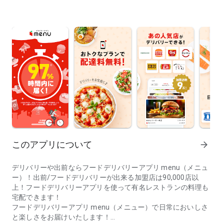
このアプリについて
arrow_forward
デリバリーや出前ならフードデリバリーアプリ menu（メニュ
ー）！出前/フードデリバリーが出来る加盟店は90,000店以
上！フードデリバリーアプリを使って有名レストランの料理も
宅配できます！
フードデリバリーアプリ menu（メニュー）で日常においしさ
と楽しさをお届けいたします！