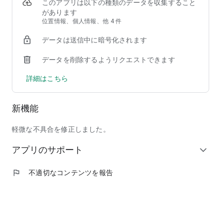
②【掲載店舗が豊富】馴染みのチェーン店から人気の行列店ま
このアプリは以下の種類のデータを収集すること
で、加盟店舗は90,000店以上！
があります
③【安心して注文できる】使いやすい＆わかりやすい操作画面
位置情報、個人情報、他 4 件
で、しかも日本発のフードデリバリーサービスだからサポート
データは送信中に暗号化されます
も安心！
データを削除するようリクエストできます
◆ここだけの紹介！フードデリバリーアプリ menu（メニュ
ー）だから出来る、ちょっと"通"な使い方
詳細はこちら
◎人気商品割引などのキャンペーンを日々チェック！いつでも
お得に出前を注文しよう！
◎周りの友人にも紹介して、招待特典のクーポンでワンランク
新機能
上のレストランを頼んじゃおう！
◎出前注文＆口コミ投稿を沢山して、ガチャで目当ての景品を
ゲット！
軽微な不具合を修正しました。
◎毎回お得なサブスク機能「menu スマートパス」で、テレワ
アプリのサポート
ーク中のランチもご家族とのディナーも毎日お得に美味しく楽
expand_more
しもう！
◎特別な日には、いつもは手を出せない高級店特集「至高の銘
flag
不適切なコンテンツを報告
店」をデリバリーで頼んで、自宅で最高の贅沢を味わおう！
◆掲載ジャンル
和食、洋食、イタリアン、ピザ、中華料理、アジア／エスニッ
ク、韓国料理、西洋料理、定食／弁当、丼もの、ハンバーガ