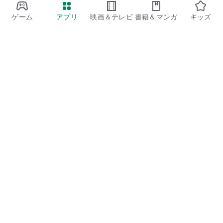
ゲーム
アプリ
映画＆テレビ
書籍＆マンガ
キッズ
Google Play
Play Pass
Play Points
ギフトカード
コードを利用
払い戻しに関するポリシー
子ども、家族
保護者向けのガイド