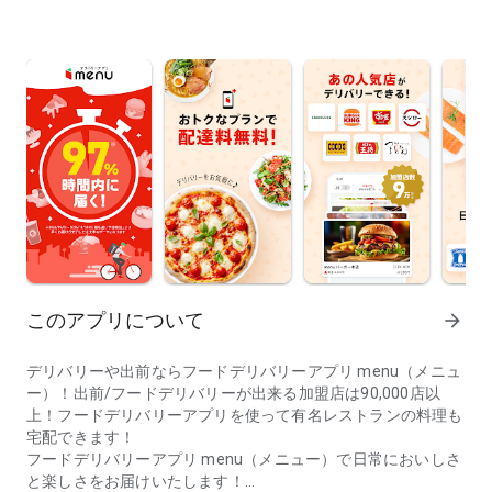
このアプリについて
arrow_forward
デリバリーや出前ならフードデリバリーアプリ menu（メニュ
ー）！出前/フードデリバリーが出来る加盟店は90,000店以
上！フードデリバリーアプリを使って有名レストランの料理も
宅配できます！
フードデリバリーアプリ menu（メニュー）で日常においしさ
と楽しさをお届けいたします！