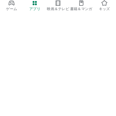
ゲーム
アプリ
映画＆テレビ
書籍＆マンガ
キッズ
Google Play
Play Pass
Play Points
ギフトカード
コードを利用
払い戻しに関するポリシー
子ども、家族
保護者向けのガイド