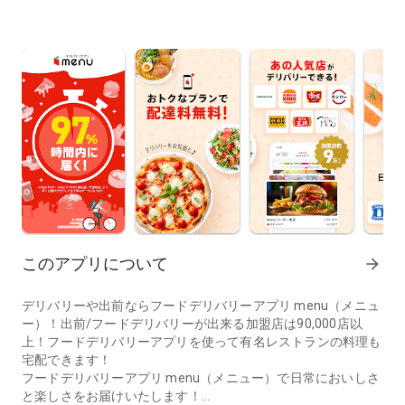
このアプリについて
arrow_forward
デリバリーや出前ならフードデリバリーアプリ menu（メニュ
ー）！出前/フードデリバリーが出来る加盟店は90,000店以
上！フードデリバリーアプリを使って有名レストランの料理も
宅配できます！
フードデリバリーアプリ menu（メニュー）で日常においしさ
と楽しさをお届けいたします！