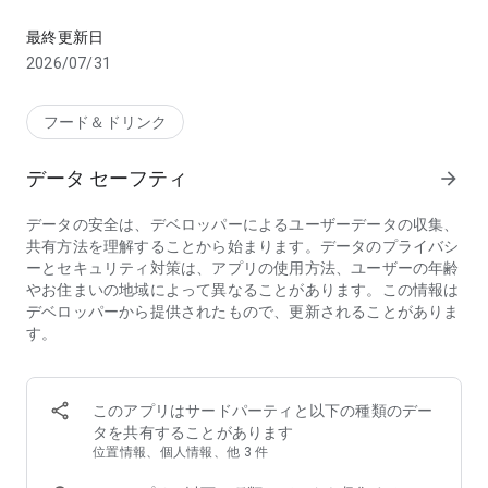
お店のお料理、デパ地下やスーパーから食料品・日用品をお得に
【こんな方におススメのフードデリバリーアプリ menu(メニ
最終更新日
ュー)】
2026/07/31
・行列店/有名店の味をデリバリーで味わいたい
・デリバリー配達時間が短いフードデリバリー/出前アプリを
探している
フード＆ドリンク
・家から出たくないのでお店の料理を宅配してほしい
・帰宅時間に合わせて美味しい料理を宅配してほしい
データ セーフティ
arrow_forward
・夜中に急にがっつりメニューが食べたくなるので出前で頼ん
でみたい
データの安全は、デベロッパーによるユーザーデータの収集、
・ホームパーティーをフードデリバリーで豪華にしたい
共有方法を理解することから始まります。データのプライバシ
・ロケ弁や会議弁当を出前で注文したい
ーとセキュリティ対策は、アプリの使用方法、ユーザーの年齢
・仕事が忙しいのでフードデリバリーを使いたい
やお住まいの地域によって異なることがあります。この情報は
・行列店は好きだけど並ばずにテイクアウトしたい
デベロッパーから提供されたもので、更新されることがありま
・忙しい中でも美味しいものをフードデリバリーで楽しみたい
す。
・人気店の料理、おいしいグルメを家でゆったりと楽しみたい
・お土産に美味しいものをテイクアウトして友人を喜ばせたい
◆フードデリバリーアプリ menu（メニュー）が選ばれる3つ
このアプリはサードパーティと以下の種類のデー
の理由
タを共有することがあります
①【お得なキャンペーン】初回クーポンのほか、店舗限定割
位置情報、個人情報、他 3 件
引・クーポンフィーバーなどのキャンペーンが盛りだくさん！