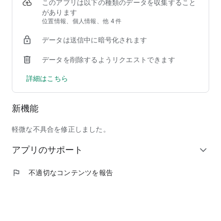
②【掲載店舗が豊富】馴染みのチェーン店から人気の行列店ま
このアプリは以下の種類のデータを収集すること
で、加盟店舗は90,000店以上！
があります
③【安心して注文できる】使いやすい＆わかりやすい操作画面
位置情報、個人情報、他 4 件
で、しかも日本発のフードデリバリーサービスだからサポート
データは送信中に暗号化されます
も安心！
データを削除するようリクエストできます
◆ここだけの紹介！フードデリバリーアプリ menu（メニュ
ー）だから出来る、ちょっと"通"な使い方
詳細はこちら
◎人気商品割引などのキャンペーンを日々チェック！いつでも
お得に出前を注文しよう！
◎周りの友人にも紹介して、招待特典のクーポンでワンランク
新機能
上のレストランを頼んじゃおう！
◎出前注文＆口コミ投稿を沢山して、ガチャで目当ての景品を
ゲット！
軽微な不具合を修正しました。
◎毎回お得なサブスク機能「menu スマートパス」で、テレワ
アプリのサポート
ーク中のランチもご家族とのディナーも毎日お得に美味しく楽
expand_more
しもう！
◎特別な日には、いつもは手を出せない高級店特集「至高の銘
flag
不適切なコンテンツを報告
店」をデリバリーで頼んで、自宅で最高の贅沢を味わおう！
◆掲載ジャンル
和食、洋食、イタリアン、ピザ、中華料理、アジア／エスニッ
ク、韓国料理、西洋料理、定食／弁当、丼もの、ハンバーガ