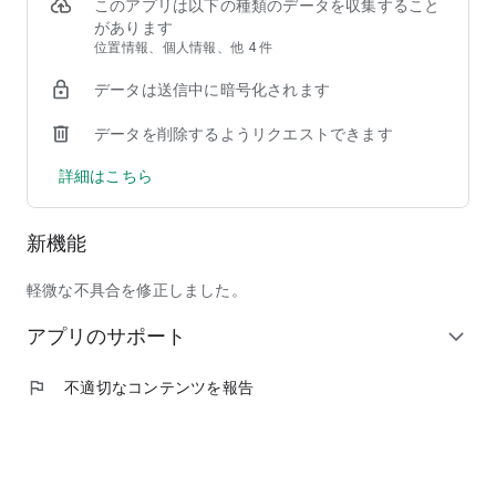
②【掲載店舗が豊富】馴染みのチェーン店から人気の行列店ま
このアプリは以下の種類のデータを収集すること
で、加盟店舗は90,000店以上！
があります
③【安心して注文できる】使いやすい＆わかりやすい操作画面
位置情報、個人情報、他 4 件
で、しかも日本発のフードデリバリーサービスだからサポート
データは送信中に暗号化されます
も安心！
データを削除するようリクエストできます
◆ここだけの紹介！フードデリバリーアプリ menu（メニュ
ー）だから出来る、ちょっと"通"な使い方
詳細はこちら
◎人気商品割引などのキャンペーンを日々チェック！いつでも
お得に出前を注文しよう！
◎周りの友人にも紹介して、招待特典のクーポンでワンランク
新機能
上のレストランを頼んじゃおう！
◎出前注文＆口コミ投稿を沢山して、ガチャで目当ての景品を
ゲット！
軽微な不具合を修正しました。
◎毎回お得なサブスク機能「menu スマートパス」で、テレワ
アプリのサポート
ーク中のランチもご家族とのディナーも毎日お得に美味しく楽
expand_more
しもう！
◎特別な日には、いつもは手を出せない高級店特集「至高の銘
flag
不適切なコンテンツを報告
店」をデリバリーで頼んで、自宅で最高の贅沢を味わおう！
◆掲載ジャンル
和食、洋食、イタリアン、ピザ、中華料理、アジア／エスニッ
ク、韓国料理、西洋料理、定食／弁当、丼もの、ハンバーガ