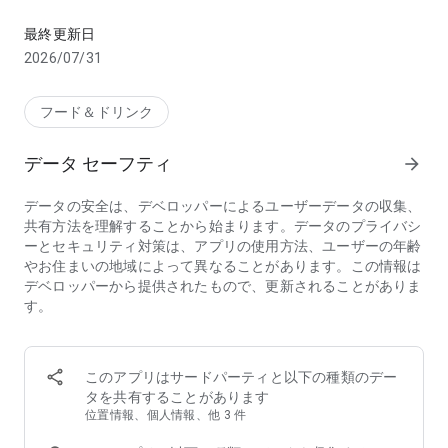
お店のお料理、デパ地下やスーパーから食料品・日用品をお得に
【こんな方におススメのフードデリバリーアプリ menu(メニ
最終更新日
ュー)】
2026/07/31
・行列店/有名店の味をデリバリーで味わいたい
・デリバリー配達時間が短いフードデリバリー/出前アプリを
探している
フード＆ドリンク
・家から出たくないのでお店の料理を宅配してほしい
・帰宅時間に合わせて美味しい料理を宅配してほしい
データ セーフティ
arrow_forward
・夜中に急にがっつりメニューが食べたくなるので出前で頼ん
でみたい
データの安全は、デベロッパーによるユーザーデータの収集、
・ホームパーティーをフードデリバリーで豪華にしたい
共有方法を理解することから始まります。データのプライバシ
・ロケ弁や会議弁当を出前で注文したい
ーとセキュリティ対策は、アプリの使用方法、ユーザーの年齢
・仕事が忙しいのでフードデリバリーを使いたい
やお住まいの地域によって異なることがあります。この情報は
・行列店は好きだけど並ばずにテイクアウトしたい
デベロッパーから提供されたもので、更新されることがありま
・忙しい中でも美味しいものをフードデリバリーで楽しみたい
す。
・人気店の料理、おいしいグルメを家でゆったりと楽しみたい
・お土産に美味しいものをテイクアウトして友人を喜ばせたい
◆フードデリバリーアプリ menu（メニュー）が選ばれる3つ
このアプリはサードパーティと以下の種類のデー
の理由
タを共有することがあります
①【お得なキャンペーン】初回クーポンのほか、店舗限定割
位置情報、個人情報、他 3 件
引・クーポンフィーバーなどのキャンペーンが盛りだくさん！