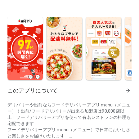
このアプリについて
arrow_forward
デリバリーや出前ならフードデリバリーアプリ menu（メニュ
ー）！出前/フードデリバリーが出来る加盟店は90,000店以
上！フードデリバリーアプリを使って有名レストランの料理も
宅配できます！
フードデリバリーアプリ menu（メニュー）で日常においしさ
と楽しさをお届けいたします！