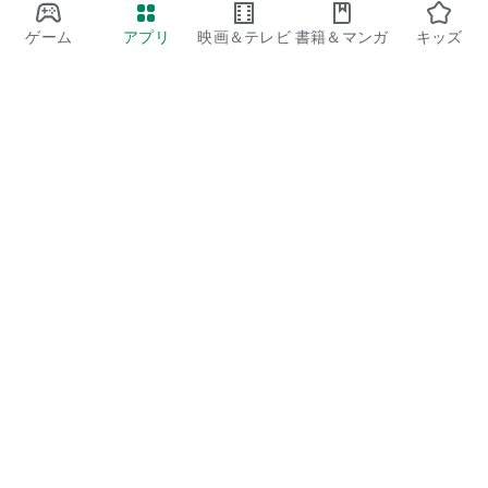
ゲーム
アプリ
映画＆テレビ
書籍＆マンガ
キッズ
Google Play
Play Pass
Play Points
ギフトカード
コードを利用
払い戻しに関するポリシー
子ども、家族
保護者向けのガイド