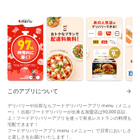
このアプリについて
arrow_forward
デリバリーや出前ならフードデリバリーアプリ menu（メニュ
ー）！出前/フードデリバリーが出来る加盟店は90,000店以
上！フードデリバリーアプリを使って有名レストランの料理も
宅配できます！
フードデリバリーアプリ menu（メニュー）で日常においしさ
と楽しさをお届けいたします！