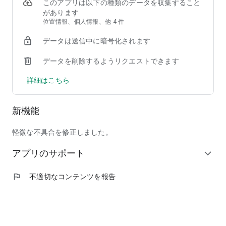
②【掲載店舗が豊富】馴染みのチェーン店から人気の行列店ま
このアプリは以下の種類のデータを収集すること
で、加盟店舗は90,000店以上！
があります
③【安心して注文できる】使いやすい＆わかりやすい操作画面
位置情報、個人情報、他 4 件
で、しかも日本発のフードデリバリーサービスだからサポート
データは送信中に暗号化されます
も安心！
データを削除するようリクエストできます
◆ここだけの紹介！フードデリバリーアプリ menu（メニュ
ー）だから出来る、ちょっと"通"な使い方
詳細はこちら
◎人気商品割引などのキャンペーンを日々チェック！いつでも
お得に出前を注文しよう！
◎周りの友人にも紹介して、招待特典のクーポンでワンランク
新機能
上のレストランを頼んじゃおう！
◎出前注文＆口コミ投稿を沢山して、ガチャで目当ての景品を
ゲット！
軽微な不具合を修正しました。
◎毎回お得なサブスク機能「menu スマートパス」で、テレワ
アプリのサポート
ーク中のランチもご家族とのディナーも毎日お得に美味しく楽
expand_more
しもう！
◎特別な日には、いつもは手を出せない高級店特集「至高の銘
flag
不適切なコンテンツを報告
店」をデリバリーで頼んで、自宅で最高の贅沢を味わおう！
◆掲載ジャンル
和食、洋食、イタリアン、ピザ、中華料理、アジア／エスニッ
ク、韓国料理、西洋料理、定食／弁当、丼もの、ハンバーガ