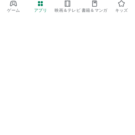
ゲーム
アプリ
映画＆テレビ
書籍＆マンガ
キッズ
Google Play
Play Pass
Play Points
ギフトカード
コードを利用
払い戻しに関するポリシー
子ども、家族
保護者向けのガイド