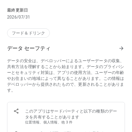
お店のお料理、デパ地下やスーパーから食料品・日用品をお得に
【こんな方におススメのフードデリバリーアプリ menu(メニ
最終更新日
ュー)】
2026/07/31
・行列店/有名店の味をデリバリーで味わいたい
・デリバリー配達時間が短いフードデリバリー/出前アプリを
探している
フード＆ドリンク
・家から出たくないのでお店の料理を宅配してほしい
・帰宅時間に合わせて美味しい料理を宅配してほしい
データ セーフティ
arrow_forward
・夜中に急にがっつりメニューが食べたくなるので出前で頼ん
でみたい
データの安全は、デベロッパーによるユーザーデータの収集、
・ホームパーティーをフードデリバリーで豪華にしたい
共有方法を理解することから始まります。データのプライバシ
・ロケ弁や会議弁当を出前で注文したい
ーとセキュリティ対策は、アプリの使用方法、ユーザーの年齢
・仕事が忙しいのでフードデリバリーを使いたい
やお住まいの地域によって異なることがあります。この情報は
・行列店は好きだけど並ばずにテイクアウトしたい
デベロッパーから提供されたもので、更新されることがありま
・忙しい中でも美味しいものをフードデリバリーで楽しみたい
す。
・人気店の料理、おいしいグルメを家でゆったりと楽しみたい
・お土産に美味しいものをテイクアウトして友人を喜ばせたい
◆フードデリバリーアプリ menu（メニュー）が選ばれる3つ
このアプリはサードパーティと以下の種類のデー
の理由
タを共有することがあります
①【お得なキャンペーン】初回クーポンのほか、店舗限定割
位置情報、個人情報、他 3 件
引・クーポンフィーバーなどのキャンペーンが盛りだくさん！