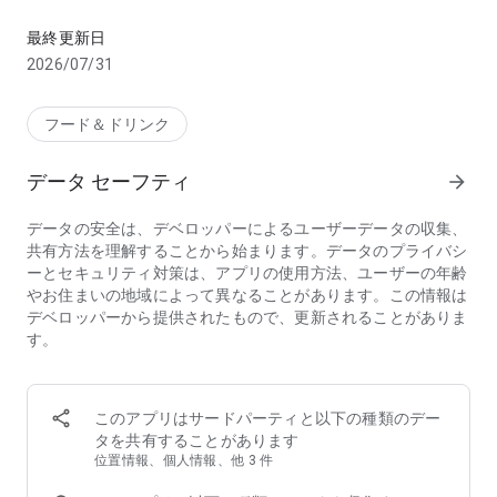
お店のお料理、デパ地下やスーパーから食料品・日用品をお得に
【こんな方におススメのフードデリバリーアプリ menu(メニ
最終更新日
ュー)】
2026/07/31
・行列店/有名店の味をデリバリーで味わいたい
・デリバリー配達時間が短いフードデリバリー/出前アプリを
探している
フード＆ドリンク
・家から出たくないのでお店の料理を宅配してほしい
・帰宅時間に合わせて美味しい料理を宅配してほしい
データ セーフティ
arrow_forward
・夜中に急にがっつりメニューが食べたくなるので出前で頼ん
でみたい
データの安全は、デベロッパーによるユーザーデータの収集、
・ホームパーティーをフードデリバリーで豪華にしたい
共有方法を理解することから始まります。データのプライバシ
・ロケ弁や会議弁当を出前で注文したい
ーとセキュリティ対策は、アプリの使用方法、ユーザーの年齢
・仕事が忙しいのでフードデリバリーを使いたい
やお住まいの地域によって異なることがあります。この情報は
・行列店は好きだけど並ばずにテイクアウトしたい
デベロッパーから提供されたもので、更新されることがありま
・忙しい中でも美味しいものをフードデリバリーで楽しみたい
す。
・人気店の料理、おいしいグルメを家でゆったりと楽しみたい
・お土産に美味しいものをテイクアウトして友人を喜ばせたい
◆フードデリバリーアプリ menu（メニュー）が選ばれる3つ
このアプリはサードパーティと以下の種類のデー
の理由
タを共有することがあります
①【お得なキャンペーン】初回クーポンのほか、店舗限定割
位置情報、個人情報、他 3 件
引・クーポンフィーバーなどのキャンペーンが盛りだくさん！