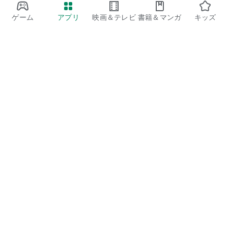
ゲーム
アプリ
映画＆テレビ
書籍＆マンガ
キッズ
Google Play
Play Pass
Play Points
ギフトカード
コードを利用
払い戻しに関するポリシー
子ども、家族
保護者向けのガイド