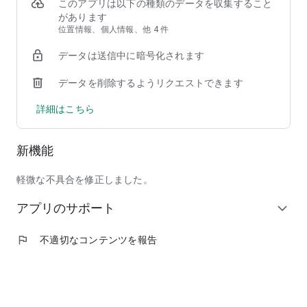
②【掲載店舗が豊富】馴染みのチェーン店から人気の行列店ま
このアプリは以下の種類のデータを収集すること
で、加盟店舗は90,000店以上！
があります
③【安心して注文できる】使いやすい＆わかりやすい操作画面
位置情報、個人情報、他 4 件
で、しかも日本発のフードデリバリーサービスだからサポート
データは送信中に暗号化されます
も安心！
データを削除するようリクエストできます
◆ここだけの紹介！フードデリバリーアプリ menu（メニュ
ー）だから出来る、ちょっと"通"な使い方
詳細はこちら
◎人気商品割引などのキャンペーンを日々チェック！いつでも
お得に出前を注文しよう！
◎周りの友人にも紹介して、招待特典のクーポンでワンランク
新機能
上のレストランを頼んじゃおう！
◎出前注文＆口コミ投稿を沢山して、ガチャで目当ての景品を
ゲット！
軽微な不具合を修正しました。
◎毎回お得なサブスク機能「menu スマートパス」で、テレワ
アプリのサポート
ーク中のランチもご家族とのディナーも毎日お得に美味しく楽
expand_more
しもう！
◎特別な日には、いつもは手を出せない高級店特集「至高の銘
flag
不適切なコンテンツを報告
店」をデリバリーで頼んで、自宅で最高の贅沢を味わおう！
◆掲載ジャンル
和食、洋食、イタリアン、ピザ、中華料理、アジア／エスニッ
ク、韓国料理、西洋料理、定食／弁当、丼もの、ハンバーガ