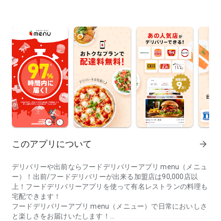
このアプリについて
arrow_forward
デリバリーや出前ならフードデリバリーアプリ menu（メニュ
ー）！出前/フードデリバリーが出来る加盟店は90,000店以
上！フードデリバリーアプリを使って有名レストランの料理も
宅配できます！
フードデリバリーアプリ menu（メニュー）で日常においしさ
と楽しさをお届けいたします！