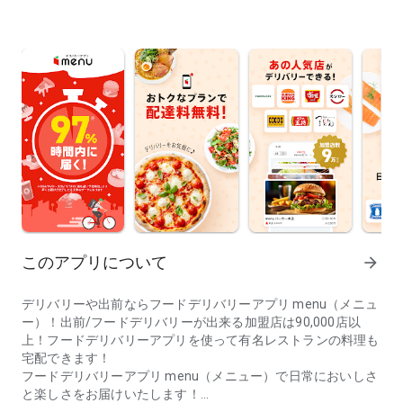
このアプリについて
arrow_forward
デリバリーや出前ならフードデリバリーアプリ menu（メニュ
ー）！出前/フードデリバリーが出来る加盟店は90,000店以
上！フードデリバリーアプリを使って有名レストランの料理も
宅配できます！
フードデリバリーアプリ menu（メニュー）で日常においしさ
と楽しさをお届けいたします！