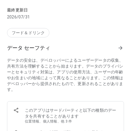
お店のお料理、デパ地下やスーパーから食料品・日用品をお得に
【こんな方におススメのフードデリバリーアプリ menu(メニ
最終更新日
ュー)】
2026/07/31
・行列店/有名店の味をデリバリーで味わいたい
・デリバリー配達時間が短いフードデリバリー/出前アプリを
探している
フード＆ドリンク
・家から出たくないのでお店の料理を宅配してほしい
・帰宅時間に合わせて美味しい料理を宅配してほしい
データ セーフティ
arrow_forward
・夜中に急にがっつりメニューが食べたくなるので出前で頼ん
でみたい
データの安全は、デベロッパーによるユーザーデータの収集、
・ホームパーティーをフードデリバリーで豪華にしたい
共有方法を理解することから始まります。データのプライバシ
・ロケ弁や会議弁当を出前で注文したい
ーとセキュリティ対策は、アプリの使用方法、ユーザーの年齢
・仕事が忙しいのでフードデリバリーを使いたい
やお住まいの地域によって異なることがあります。この情報は
・行列店は好きだけど並ばずにテイクアウトしたい
デベロッパーから提供されたもので、更新されることがありま
・忙しい中でも美味しいものをフードデリバリーで楽しみたい
す。
・人気店の料理、おいしいグルメを家でゆったりと楽しみたい
・お土産に美味しいものをテイクアウトして友人を喜ばせたい
◆フードデリバリーアプリ menu（メニュー）が選ばれる3つ
このアプリはサードパーティと以下の種類のデー
の理由
タを共有することがあります
①【お得なキャンペーン】初回クーポンのほか、店舗限定割
位置情報、個人情報、他 3 件
引・クーポンフィーバーなどのキャンペーンが盛りだくさん！