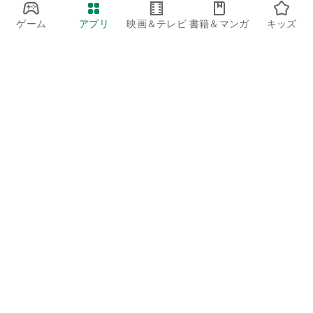
ゲーム
アプリ
映画＆テレビ
書籍＆マンガ
キッズ
Google Play
Play Pass
Play Points
ギフトカード
コードを利用
払い戻しに関するポリシー
子ども、家族
保護者向けのガイド