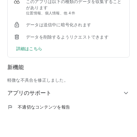
②【掲載店舗が豊富】馴染みのチェーン店から人気の行列店ま
このアプリは以下の種類のデータを収集すること
で、加盟店舗は90,000店以上！
があります
③【安心して注文できる】使いやすい＆わかりやすい操作画面
位置情報、個人情報、他 4 件
で、しかも日本発のフードデリバリーサービスだからサポート
データは送信中に暗号化されます
も安心！
データを削除するようリクエストできます
◆ここだけの紹介！フードデリバリーアプリ menu（メニュ
ー）だから出来る、ちょっと"通"な使い方
詳細はこちら
◎人気商品割引などのキャンペーンを日々チェック！いつでも
お得に出前を注文しよう！
◎周りの友人にも紹介して、招待特典のクーポンでワンランク
新機能
上のレストランを頼んじゃおう！
◎出前注文＆口コミ投稿を沢山して、ガチャで目当ての景品を
ゲット！
軽微な不具合を修正しました。
◎毎回お得なサブスク機能「menu スマートパス」で、テレワ
アプリのサポート
ーク中のランチもご家族とのディナーも毎日お得に美味しく楽
expand_more
しもう！
◎特別な日には、いつもは手を出せない高級店特集「至高の銘
flag
不適切なコンテンツを報告
店」をデリバリーで頼んで、自宅で最高の贅沢を味わおう！
◆掲載ジャンル
和食、洋食、イタリアン、ピザ、中華料理、アジア／エスニッ
ク、韓国料理、西洋料理、定食／弁当、丼もの、ハンバーガ