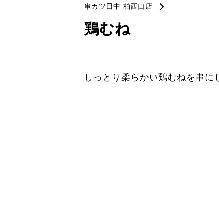
串カツ田中 柏西口店
鶏むね
しっとり柔らかい鶏むねを串に