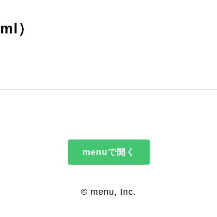
ml）
menuで開く
© menu, Inc.