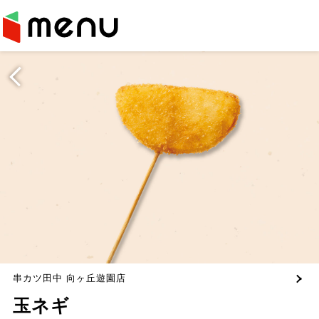
串カツ田中 向ヶ丘遊園店
玉ネギ