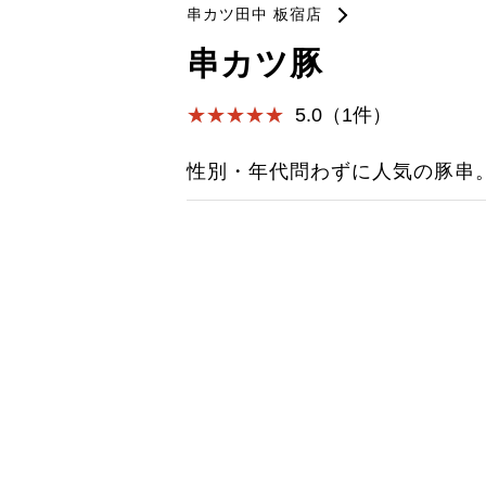
串カツ田中 板宿店
串カツ豚
5.0（1件）
性別・年代問わずに人気の豚串