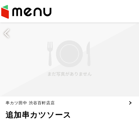
串カツ田中 渋谷百軒店店
追加串カツソース