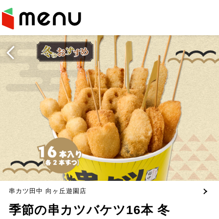
串カツ田中 向ヶ丘遊園店
季節の串カツバケツ16本 冬