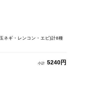
玉ネギ・レンコン・エビ)計8種
5240円
小計