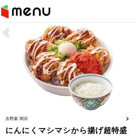
吉野家 関目
にんにくマシマシから揚げ超特盛