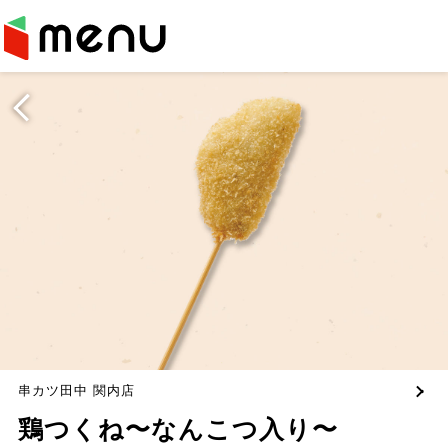
串カツ田中 関内店
鶏つくね〜なんこつ入り〜